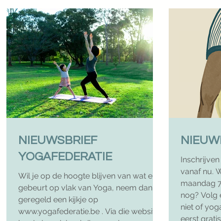
NIEUWSBRIEF
YOGAFEDERATIE
Inschrijve
vanaf nu. 
Wil je op de hoogte blijven van wat er
maandag 7 
gebeurt op vlak van Yoga, neem dan
nog? Volg e
geregeld een kijkje op
niet of yog
www.yogafederatie.be . Via die website
eerst grat