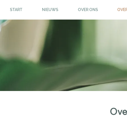
START
NIEUWS
OVER ONS
OVE
Ove