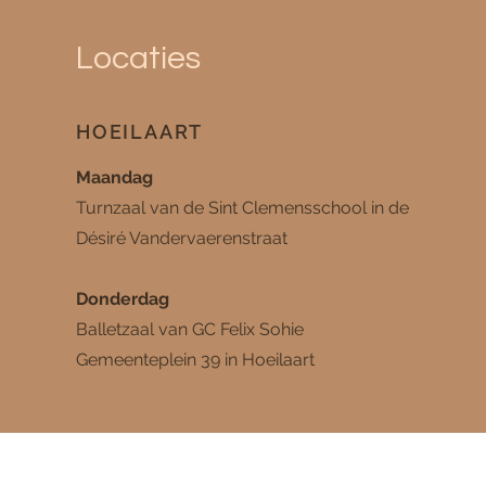
Locaties
HOEILAART
Maandag
Turnzaal van de Sint Clemensschool in de
Désiré Vandervaerenstraat
Donderdag
Balletzaal van GC Felix Sohie
Gemeenteplein 39 in Hoeilaart