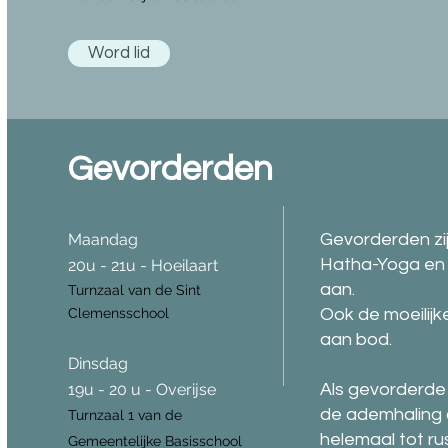
Word lid
Gevorderden
Maandag
Gevorderden zi
Hatha-Yoga en 
20u - 21u - Hoeilaart
aan.
Turnzaal van de Sint
Clemensschool
Ook de moeilij
aan bod.
Dinsdag
19u - 20 u - Overijse
Als gevorderde
de ademhaling 
Turnzaal 1 van de
helemaal tot ru
Gemeentelijke Basisschool