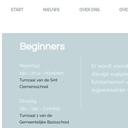
START
NIEUWS
OVER ONS
OVE
Beginners
Maandag
Er wordt voor
19u - 20 u - Hoeilaart
stevige rugspi
Turnzaal van de Sint
fundamenten v
Clemensschool
ingewikkelder 
Dinsdag
18u - 19u -
Overijse
Turnzaal 1 van de
Gemeentelijke Basisschool