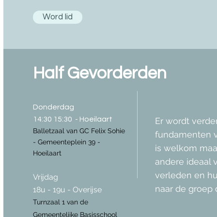
Word lid
Half Gevorderden
Donderdag
14:30 15:30 - Hoeilaart
Er wordt verde
Balletzaal van GC Felix Sohie
fundamenten v
- Gemeenteplein 39 -
is welkom maar
Hoeilaart
andere ideaal 
verleden en hu
Vrijdag
naar de groep 
18u - 19u -
Overijse
Turnzaal 1 van de
Gemeentelijke Basisschool